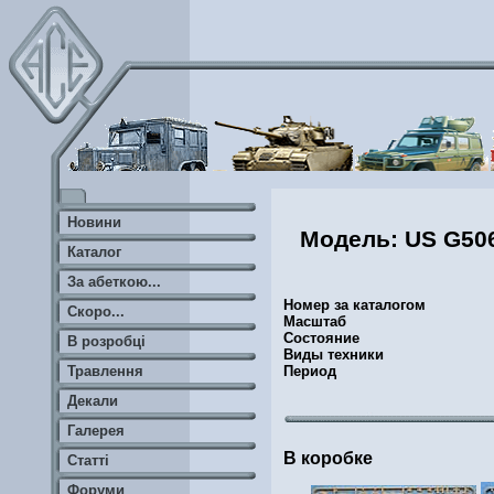
Новини
Модель: US G506 
Каталог
За абеткою...
Номер за каталогом
Скоро...
Масштаб
Состояние
В розробці
Виды техники
Травлення
Период
Декали
Галерея
В коробке
Статті
Форуми