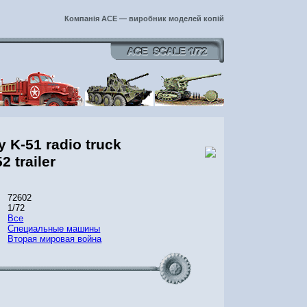
Компанія ACE — виробник моделей копій
 K-51 radio truck
2 trailer
72602
1/72
Все
Специальные машины
Вторая мировая война