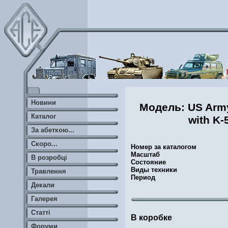
Новини
Модель: US Army
Каталог
with K-5
За абеткою...
Скоро...
Номер за каталогом
Масштаб
В розробці
Состояние
Виды техники
Травлення
Период
Декали
Галерея
Статті
В коробке
Форуми