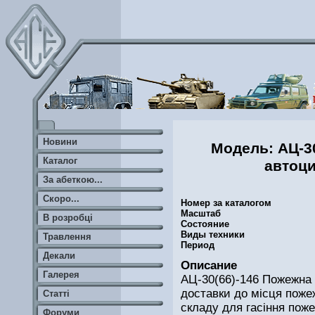
Новини
Модель: AЦ-3
Каталог
автоц
За абеткою...
Скоро...
Номер за каталогом
Масштаб
В розробці
Состояние
Виды техники
Травлення
Период
Декали
Описание
Галерея
AЦ-30(66)-146 Пожежна 
доставки до місця поже
Статті
складу для гасіння пож
Форуми