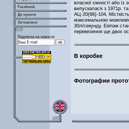
власної ємності або із
Facebook
випускалася з 1971р. т
AЦ-20(66)-104. Місткіс
Де купити
максимальною можливіс
Зв'язатися
30л/секунду. Екіпаж ст
перевезення ще двох осі
Подписка на новости
В коробке
Фотографии прото