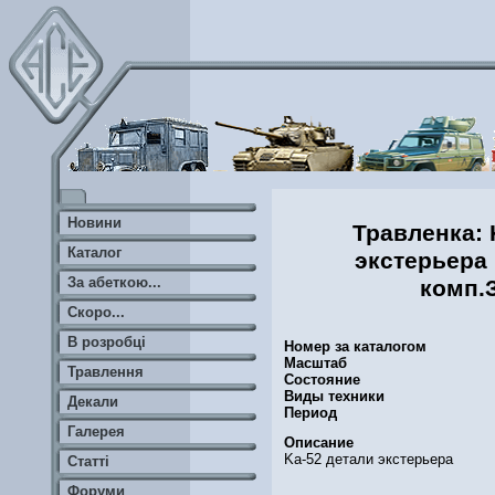
Новини
Травленка: 
Каталог
экстерьера
За абеткою...
комп.
Скоро...
В розробці
Номер за каталогом
Масштаб
Травлення
Состояние
Виды техники
Декали
Период
Галерея
Описание
Ka-52 детали экстерьера
Статті
Форуми