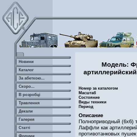
Новини
Модель: Ф
Каталог
артиллерийский 
За абеткою...
Скоро...
Номер за каталогом
Масштаб
В розробці
Состояние
Виды техники
Травлення
Период
Декали
Описание
Галерея
Полноприводный (6х6) 
Лаффли как артиллерий
Статті
противотанковых пушек 
Форуми