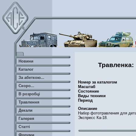
Новини
Травленка:
Каталог
За абеткою...
Номер за каталогом
Скоро...
Масштаб
Состояние
В розробці
Виды техники
Период
Травлення
Описание
Декали
Набор фототравления для дет
Экспресс Ка-18.
Галерея
Статті
Форуми