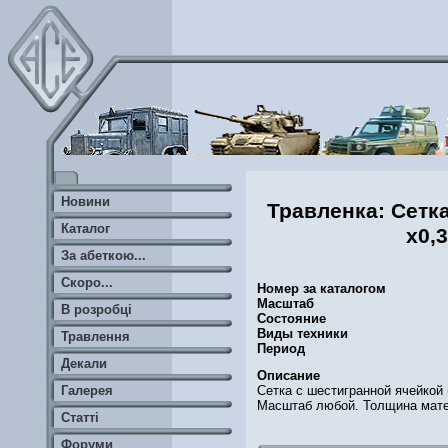
Новини
Травленка: Сетка
Каталог
х0,
За абеткою...
Скоро...
Номер за каталогом
Масштаб
В розробці
Состояние
Виды техники
Травлення
Период
Декали
Описание
Сетка с шестигранной ячейкой 
Галерея
Масштаб любой. Толщина мате
Статті
Форуми