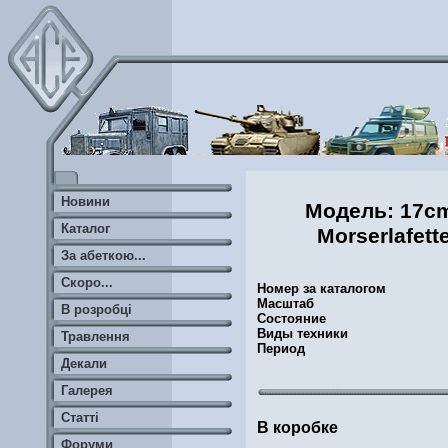
Новини
Модель: 17cm
Каталог
Morserlafett
За абеткою...
Скоро...
Номер за каталогом
Масштаб
В розробці
Состояние
Виды техники
Травлення
Период
Декали
Галерея
Статті
В коробке
Форуми