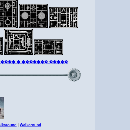
���� � ������� �����
а
lkaround
|
Walkaround