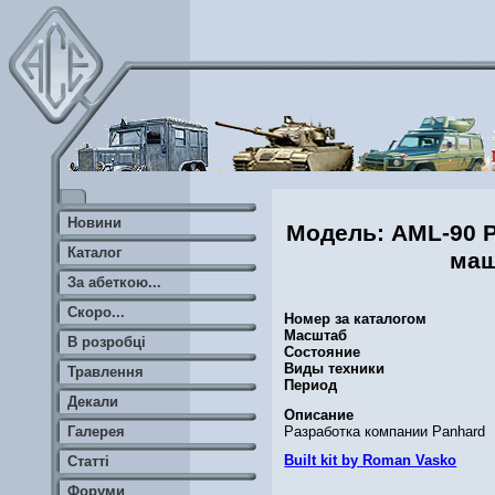
Новини
Модель: AML-90 
Каталог
ма
За абеткою...
Скоро...
Номер за каталогом
Масштаб
В розробці
Состояние
Виды техники
Травлення
Период
Декали
Описание
Разработка компании Panhard
Галерея
Built kit by Roman Vasko
Статті
Форуми