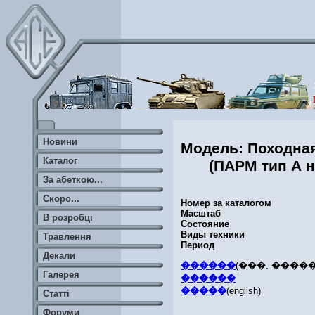
Новини
Модель: Походна
Каталог
(ПАРМ тип А н
За абеткою...
Скоро...
Номер за каталогом
Масштаб
В розробці
Состояние
Виды техники
Травлення
Период
Декали
������
(���. ����
Галерея
������
�����
(english)
Статті
Форуми