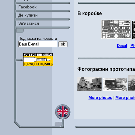
Facebook
В коробке
Де купити
Зв'язатися
Подписка на новости
Decal
|
Ph
Фотографии прототип
More photos
|
More phot