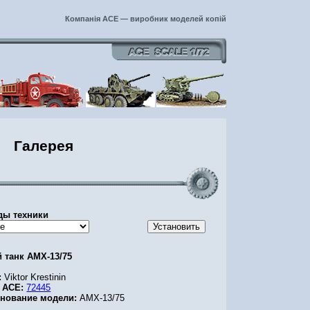
Компанія ACE — виробник моделей копій
Галерея
ды техники
й танк AMX-13/75
:
Viktor Krestinin
 ACE:
72445
нование модели:
AMX-13/75