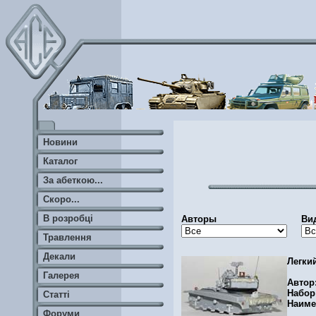
Новини
Каталог
За абеткою...
Скоро...
В розробці
Авторы
Ви
Травлення
Декали
Легки
Галерея
Автор
Набор
Статті
Наиме
Форуми