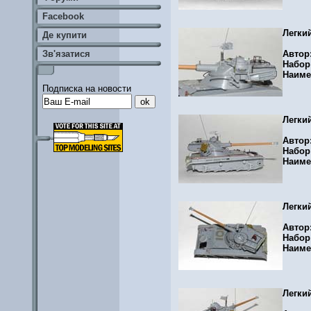
Facebook
Легки
Де купити
Зв'язатися
Автор
Набор
Наиме
Подписка на новости
Легки
Автор
Набор
Наиме
Легки
Автор
Набор
Наиме
Легки