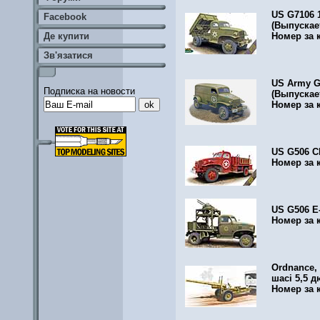
US G7106 1
Facebook
(Выпускае
Де купити
Номер за 
Зв'язатися
US Army G7
Подписка на новости
(Выпускае
Номер за 
US G506 Cl
Номер за 
US G506 E-5
Номер за 
Ordnance,
шасі 5,5 д
Номер за 