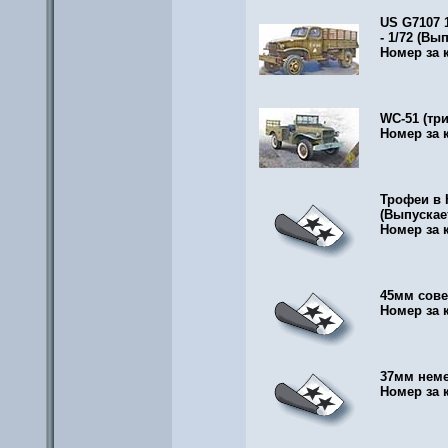
US G7107 1
- 1/72
(Вып
Номер за 
WC-51 (три
Номер за 
Трофеи в К
(Выпускае
Номер за 
45мм сове
Номер за 
37мм немец
Номер за 