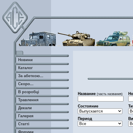
Новини
Каталог
За абеткою...
Скоро...
В розробці
Название
Но
(часть названия)
Травлення
Состояние
Ти
Декали
Галерея
Период
Ви
Статті
Форуми